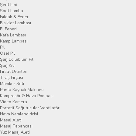
Şerit Led
Spot Lamba
Işıldak & Fener
Bisiklet Lambası
El Feneri
Kafa Lambası
Kamp Lambası
Pil
Özel Pil
Şarj Edilebilen Pil
Şarj Kiti
Fırsat Ürünleri
Tıraş Fırçası
Manikür Seti
Punta Kaynak Makinesi
Kompresör & Hava Pompası
Video Kamera
Portatif Soğutucular Vantilatör
Hava Nemlendiricisi
Masaj Aleti
Masaj Tabancası
Yüz Masaj Aleti