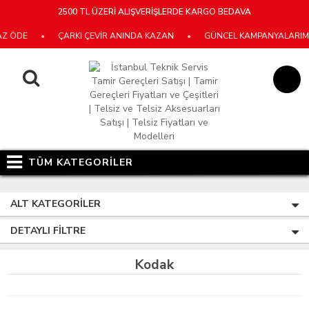
2500 TL ÜZERİ ALIŞVERİŞLERDE KARGO BEDAVA
Z ÖDE
•
ÇARKI ÇEVİR ANINDA KAZAN
•
GÜNCEL KAMPANYALARIMIZ 
TÜM KATEGORİLER
ALT KATEGORILER
DETAYLI FILTRE
Kodak