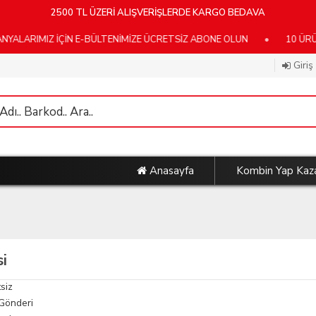
2500 TL ÜZERİ ALIŞVERİŞLERDE KARGO BEDAVA
LARIMIZ İÇİN E-BÜLTENİMİZE ÜCRETSİZ ABONE OLUN
•
10 ÜRÜN
Giriş
Anasayfa
Kombin Yap Kaz
si
siz
 Gönderi