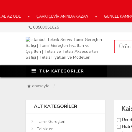
L AZ ÖDE
•
ÇARKI ÇEVİR ANINDA KAZAN
•
GÜNCEL KAMPANYA
08503051625
TÜM KATEGORİLER
anasayfa
ALT KATEGORILER
Kai
Ücret
Tamir Gereçleri
Hızlı
Telsizler