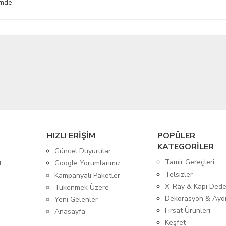
imde
HIZLI ERİŞİM
POPÜLER
KATEGORİLER
Güncel Duyurular
Tamir Gereçleri
t
Google Yorumlarımız
Telsizler
Kampanyalı Paketler
X-Ray & Kapı Dede
Tükenmek Üzere
Dekorasyon & Ayd
Yeni Gelenler
Fırsat Ürünleri
Anasayfa
Keşfet