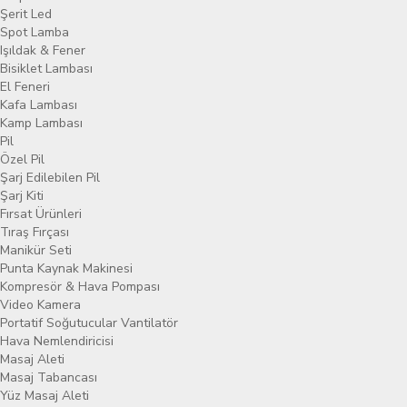
Şerit Led
Spot Lamba
Işıldak & Fener
Bisiklet Lambası
El Feneri
Kafa Lambası
Kamp Lambası
Pil
Özel Pil
Şarj Edilebilen Pil
Şarj Kiti
Fırsat Ürünleri
Tıraş Fırçası
Manikür Seti
Punta Kaynak Makinesi
Kompresör & Hava Pompası
Video Kamera
Portatif Soğutucular Vantilatör
Hava Nemlendiricisi
Masaj Aleti
Masaj Tabancası
Yüz Masaj Aleti