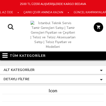
2500 TL ÜZERİ ALIŞVERİŞLERDE KARGO BEDAVA
 AZ ÖDE
•
ÇARKI ÇEVİR ANINDA KAZAN
•
GÜNCEL KAMPANYALARIMI
TÜM KATEGORİLER
ALT KATEGORILER
DETAYLI FILTRE
Icon