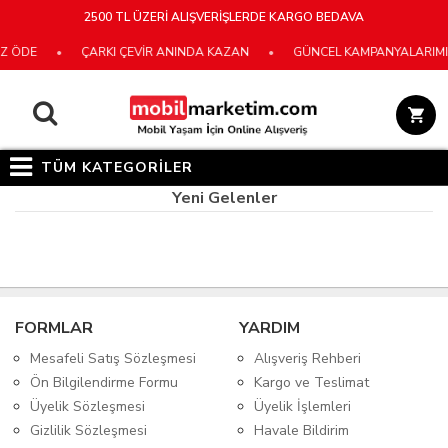
2500 TL ÜZERİ ALIŞVERİŞLERDE KARGO BEDAVA
 ÖDE
•
ÇARKI ÇEVİR ANINDA KAZAN
•
GÜNCEL KAMPANYALARIMIZ 
TÜM KATEGORİLER
Yeni Gelenler
FORMLAR
YARDIM
Mesafeli Satış Sözleşmesi
Alışveriş Rehberi
Ön Bilgilendirme Formu
Kargo ve Teslimat
Üyelik Sözleşmesi
Üyelik İşlemleri
Gizlilik Sözleşmesi
Havale Bildirim