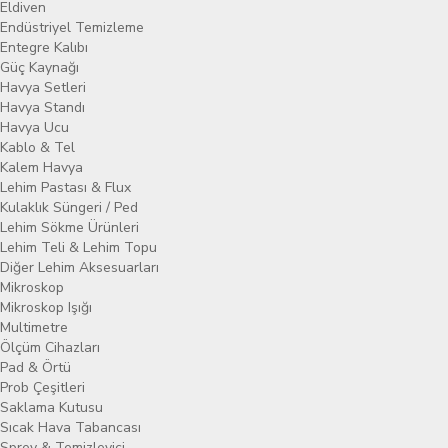
Eldiven
Endüstriyel Temizleme
Entegre Kalıbı
Güç Kaynağı
Havya Setleri
Havya Standı
Havya Ucu
Kablo & Tel
Kalem Havya
Lehim Pastası & Flux
Kulaklık Süngeri / Ped
Lehim Sökme Ürünleri
Lehim Teli & Lehim Topu
Diğer Lehim Aksesuarları
Mikroskop
Mikroskop Işığı
Multimetre
Ölçüm Cihazları
Pad & Örtü
Prob Çeşitleri
Saklama Kutusu
Sıcak Hava Tabancası
Sprey & Temizleyici