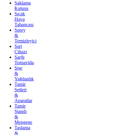
Saklama
Kutusu
Sıcak
Hava
Tabancası
Sprey
&
Temizleyici
Şarj
Cihazı
Şarjlı
Tornavida
Şişe
&
Yağdanlık
Tamir
Setleri
&
Aparatlar
Tamir
Standı
&
Mengene
Taşlama
&