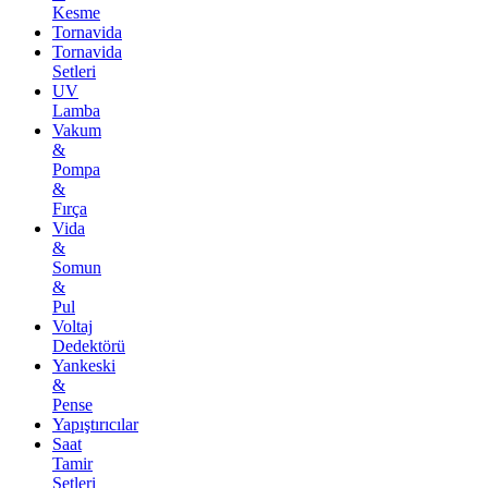
Kesme
Tornavida
Tornavida
Setleri
UV
Lamba
Vakum
&
Pompa
&
Fırça
Vida
&
Somun
&
Pul
Voltaj
Dedektörü
Yankeski
&
Pense
Yapıştırıcılar
Saat
Tamir
Setleri