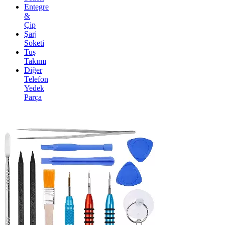
Entegre
&
Çip
Şarj
Soketi
Tuş
Takımı
Diğer
Telefon
Yedek
Parça