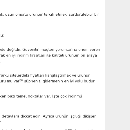
, uzun ömürlü ürünler tercih etmek, sürdürülebilir bir
cu:
tede değildir. Güvenilir, müşteri yorumlarına önem veren
arak
en iyi indirim fırsatları
ile kaliteli ürünleri bir araya
.
rklı sitelerdeki fiyatları karşılaştırmak ve ürünün
usuru mu var?" şüphenizi gidermenin en iyi yolu budur.
ken bazı temel noktalar var. İşte çok indirimli
detaylara dikkat edin. Ayrıca ürünün işçiliği, dikişleri,
r.