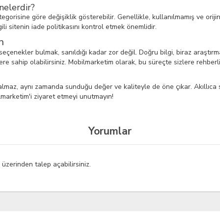
nelerdir?
egorisine göre değişiklik gösterebilir. Genellikle, kullanılmamış ve oriji
li sitenin iade politikasını kontrol etmek önemlidir.
n
seçenekler bulmak, sanıldığı kadar zor değil. Doğru bilgi, biraz araştırma 
re sahip olabilirsiniz. Mobilmarketim olarak, bu süreçte sizlere rehberli
a kalmaz, aynı zamanda sunduğu değer ve kaliteyle de öne çıkar. Akıllı
bilmarketim'i ziyaret etmeyi unutmayın!
Yorumlar
ı
üzerinden talep açabilirsiniz.