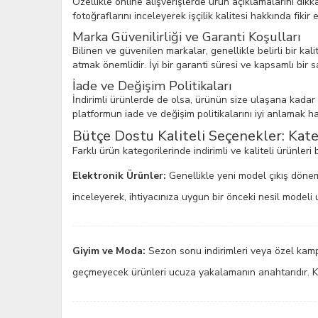
Özellikle online alışverişlerde ürün açıklamalarını d
fotoğraflarını inceleyerek işçilik kalitesi hakkında fikir e
Marka Güvenilirliği ve Garanti Koşulları
Bilinen ve güvenilen markalar, genellikle belirli bir k
atmak önemlidir. İyi bir garanti süresi ve kapsamlı bir 
İade ve Değişim Politikaları
İndirimli ürünlerde de olsa, ürünün size ulaşana kadar
platformun iade ve değişim politikalarını iyi anlamak ha
Bütçe Dostu Kaliteli Seçenekler: Kate
Farklı ürün kategorilerinde indirimli ve kaliteli ürünleri
Elektronik Ürünler:
Genellikle yeni model çıkış döneml
inceleyerek, ihtiyacınıza uygun bir önceki nesil modeli u
Giyim ve Moda:
Sezon sonu indirimleri veya özel kampa
geçmeyecek ürünleri ucuza yakalamanın anahtarıdır. Kuma