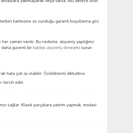
ki detaylara yakınlaşarak veya varsa 360 derece ürün
zmetleri kalitesine ve sunduğu garanti koşullarına göz
 her zaman vardır. Bu nedenle, alışveriş yaptığınız
ze daha güvenli bir
kaliteli alışveriş deneyimi
sunar.
hala çok iyi olabilir. Özelliklerini dikkatlice
r tercih edin.
nızı sağlar. Klasik parçalara yatırım yapmak, modası