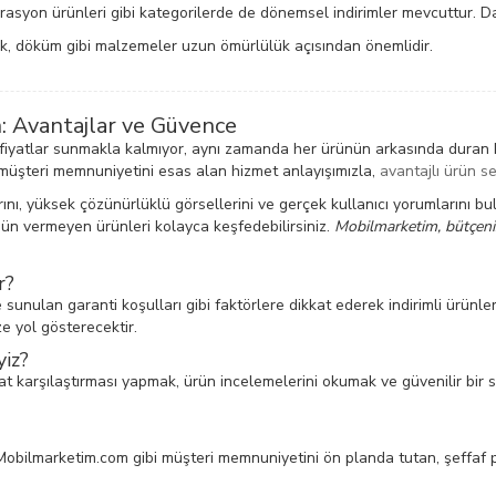
rasyon ürünleri gibi kategorilerde de dönemsel indirimler mevcuttur. D
lik, döküm gibi malzemeler uzun ömürlülük açısından önemlidir.
n: Avantajlar ve Güvence
 fiyatlar sunmakla kalmıyor, aynı zamanda her ürünün arkasında duran k
müşteri memnuniyetini esas alan hizmet anlayışımızla,
avantajlı ürün s
ı, yüksek çözünürlüklü görsellerini ve gerçek kullanıcı yorumlarını bulabi
ödün vermeyen ürünleri kolayca keşfedebilirsiniz.
Mobilmarketim, bütçeniz
r?
e sunulan garanti koşulları gibi faktörlere dikkat ederek indirimli ürünler
e yol gösterecektir.
yiz?
yat karşılaştırması yapmak, ürün incelemelerini okumak ve güvenilir bir 
. Mobilmarketim.com gibi müşteri memnuniyetini ön planda tutan, şeffaf 