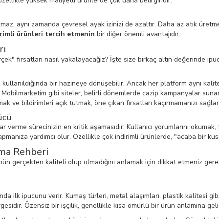
ellikle yüksek maliyetli ürünlerde çok daha belirgindir.
az, aynı zamanda çevresel ayak izinizi de azaltır. Daha az atık üretmek
irimli ürünleri tercih etmenin
bir diğer önemli avantajıdır.
rı
ek" fırsatları nasıl yakalayacağız? İşte size birkaç altın değerinde ipu
u kullanıldığında bir hazineye dönüşebilir. Ancak her platform aynı kali
ir. Mobilmarketim gibi siteler, belirli dönemlerde cazip kampanyalar sun
k ve bildirimleri açık tutmak, öne çıkan fırsatları kaçırmamanızı sağlar
ücü
 verme sürecinizin en kritik aşamasıdır. Kullanıcı yorumlarını okumak, fa
yapmanıza yardımcı olur. Özellikle çok indirimli ürünlerde, "acaba bir k
ama Rehberi
rünün gerçekten kaliteli olup olmadığını anlamak için dikkat etmeniz gere
 ilk ipucunu verir. Kumaş türleri, metal alaşımları, plastik kalitesi gibi 
gesidir. Özensiz bir işçilik, genellikle kısa ömürlü bir ürün anlamına geli