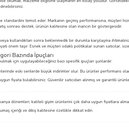
ikkatle okumak, malzeme bilgisine ulaşmanın en kolay yoludur. Görselde
dinebilirsiniz.
alite standardını temsil eder. Markanın geçmiş performansına, müşteri hi
satış sonrası destek, ürünün kalitesine olan inancın bir göstergesidir.
 veya kullandıktan sonra beklenmedik bir durumla karşılaşma ihtimaliniz
yati önem taşır. Esnek ve müşteri odaklı politikalar sunan satıcılar, si
gori Bazında İpuçları
 bulmak için uygulayabileceğiniz bazı spesifik ipuçları şunlardır:
erinde eski serilerde büyük indirimler olur. Bu ürünler performans olarak 
ygun fiyata bulabilirsiniz. Güvenilir satıcıdan alınmış ve garantili ürünle
nya dönemleri, kaliteli giyim ürünlerini çok daha uygun fiyatlara alma
ş içeriği ve dikiş kalitesine özellikle dikkat edin.