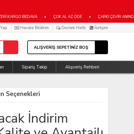
ARGO BEDAVA
•
ÇOK AL AZ ÖDE
•
ÇARKI ÇEVİR ANINDA KAZ
 Yap
Havale Bildirim
Destek Hattı
İletişim
ALIŞVERİŞ SEPETİNİZ BOŞ
an
Sipariş Takip
Alışveriş Rehberi
rün Seçenekleri
acak İndirim
 Kalite ve Avantajlı