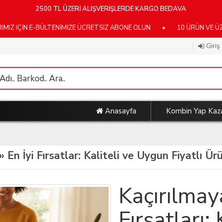
2500 TL ÜZERİ ALIŞVERİŞLERDE KARGO BEDAVA
İN E-BÜLTENİMİZE ÜCRETSİZ ABONE OLUN
•
10 ÜRÜN VE ÜZERİ K
Giriş
Anasayfa
Kombin Yap Kaz
» En İyi Fırsatlar: Kaliteli ve Uygun Fiyatlı Ü
Kaçırılmay
Fırsatları: