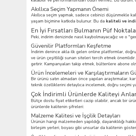
kalabilir ve performansından ödün vermez. Bu durum, öz
Akıllıca Seçim Yapmanın Önemi
Akıllıca seçim yapmak, sadece cebinizi düşünmekle kalm
yaşam biçimine katkıda bulunur. Bu da
kaliteli ve ind
En İyi Fırsatları Bulmanın Püf Noktala
Peki, indirim denizinde nasıl kaybolmayacağız ve o "gerç
Güvenilir Platformları Keşfetme
İndirim denince akla ilk gelen online platformlar, doğr
ve ürün çeşitliliği sunan siteleri tercih etmek önemlid
getirir. Kampanyaları takip etmek, bültenlere abone olma
Ürün İncelemeleri ve Karşılaştırmaların G
Bir ürünü satın almadan önce yapılan araştırmalar, karar
teknik özelliklerini detaylıca incelemek, doğru seçimi 
Çok İndirimli Ürünlerde Kaliteyi Anl
Bütçe dostu fiyat etiketleri cazip olabilir, ancak bir ü
ürünlerde kalitenin şifreleri:
Malzeme Kalitesi ve İşçilik Detayları
Ürünün hangi malzemeden yapıldığı, dayanıklılığı hakkında
birleşim yerleri, boyası gibi unsurlar da kalitenin göster