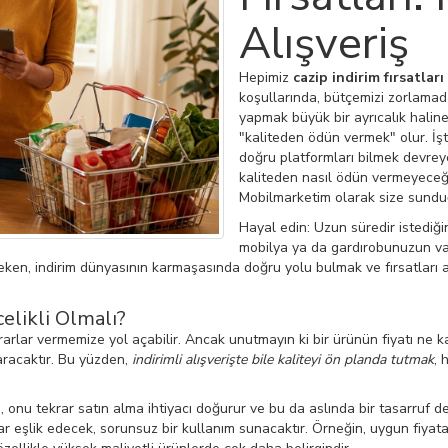
Alışveriş
Hepimiz
cazip indirim fırsatları
koşullarında, bütçemizi zorlamada
yapmak büyük bir ayrıcalık haline
"kaliteden ödün vermek" olur. İşte
doğru platformları bilmek devreye
kaliteden nasıl ödün vermeyeceğini
Mobilmarketim olarak size sunduğ
Hayal edin: Uzun süredir istediğin
mobilya ya da gardırobunuzun vaz
ereken, indirim dünyasının karmaşasında doğru yolu bulmak ve fırsatları
elikli Olmalı?
rarlar vermemize yol açabilir. Ancak unutmayın ki bir ürünün fiyatı ne 
aracaktır. Bu yüzden,
indirimli alışverişte bile kaliteyi ön planda tutmak
, 
, onu tekrar satın alma ihtiyacı doğurur ve bu da aslında bir tasarruf 
ar eşlik edecek, sorunsuz bir kullanım sunacaktır. Örneğin, uygun fiyata al