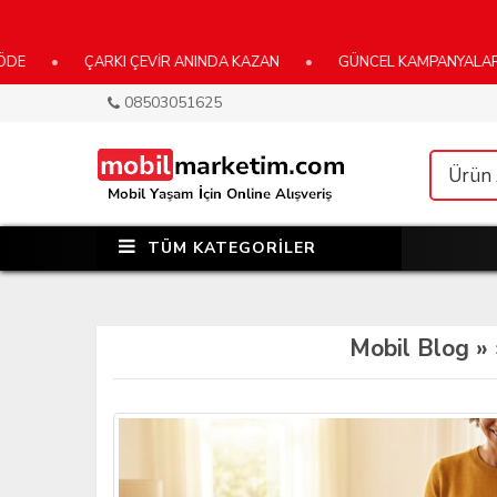
•
ÇARKI ÇEVİR ANINDA KAZAN
•
GÜNCEL KAMPANYALARIMIZ İÇ
08503051625
TÜM KATEGORİLER
Mobil Blog »