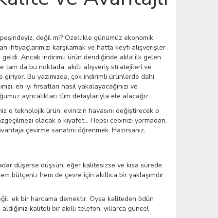
peşindeyiz, değil mi? Özellikle günümüz ekonomik
n ihtiyaçlarımızı karşılamak ve hatta keyfi alışverişler
 geldi. Ancak indirimli ürün dendiğinde akla ilk gelen
 tam da bu noktada, akıllı alışveriş stratejileri ve
 giriyor. Bu yazımızda, çok indirimli ürünlerde dahi
zi, en iyi fırsatları nasıl yakalayacağınızı ve
umuz ayrıcalıkları tüm detaylarıyla ele alacağız.
iz o teknolojik ürün, evinizin havasını değiştirecek o
geçilmezi olacak o kıyafet... Hepsi cebinizi yormadan,
 avantaja çevirme sanatını öğrenmek. Hazırsanız,
kadar düşerse düşsün, eğer kalitesizse ve kısa sürede
hem bütçeniz hem de çevre için akıllıca bir yaklaşımdır.
değil, ek bir harcama demektir. Oysa kaliteden ödün
dığınız kaliteli bir akıllı telefon, yıllarca güncel