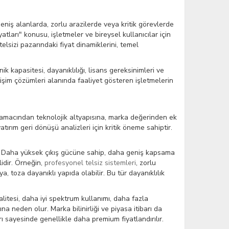
eniş alanlarda, zorlu arazilerde veya kritik görevlerde
yatları" konusu, işletmeler ve bireysel kullanıcılar için
lsizi pazarındaki fiyat dinamiklerini, temel
ik kapasitesi, dayanıklılığı, lisans gereksinimleri ve
tişim çözümleri alanında faaliyet gösteren işletmelerin
anım amacından teknolojik altyapısına, marka değerinden ek
tırım geri dönüşü analizleri için kritik öneme sahiptir.
lır. Daha yüksek çıkış gücüne sahip, daha geniş kapsama
lidir. Örneğin,
profesyonel telsiz sistemleri
, zorlu
, toza dayanıklı yapıda olabilir. Bu tür dayanıklılık
kalitesi, daha iyi spektrum kullanımı, daha fazla
na neden olur. Marka bilinirliği ve piyasa itibarı da
ı sayesinde genellikle daha premium fiyatlandırılır.