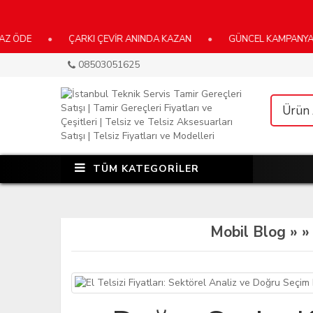
E
•
ÇARKI ÇEVİR ANINDA KAZAN
•
GÜNCEL KAMPANYALARIMIZ
08503051625
TÜM KATEGORİLER
Mobil Blog »
»