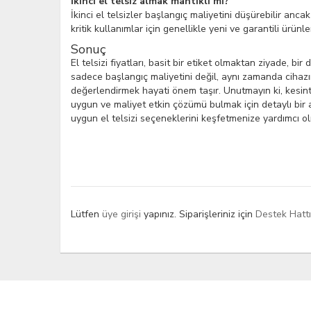
İkinci el telsiz almak mantıklı mı?
İkinci el telsizler başlangıç maliyetini düşürebilir anca
kritik kullanımlar için genellikle yeni ve garantili ürünl
Sonuç
El telsizi fiyatları, basit bir etiket olmaktan ziyade, b
sadece başlangıç maliyetini değil, aynı zamanda cihazın 
değerlendirmek hayati önem taşır. Unutmayın ki, kesintis
uygun ve maliyet etkin çözümü bulmak için detaylı bir a
uygun el telsizi seçeneklerini keşfetmenize yardımcı ol
Lütfen
üye girişi
yapınız. Siparişleriniz için
Destek Hatt