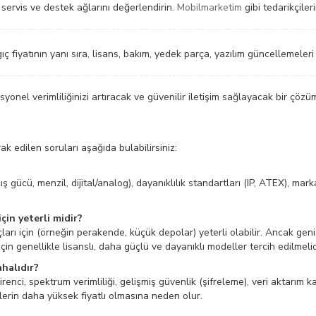
servis ve destek ağlarını değerlendirin.
Mobilmarketim
gibi tedarikçiler
ç fiyatının yanı sıra, lisans, bakım, yedek parça, yazılım güncellemeleri 
syonel verimliliğinizi artıracak ve güvenilir iletişim sağlayacak bir çöz
ak edilen soruları aşağıda bulabilirsiniz:
kış gücü, menzil, dijital/analog), dayanıklılık standartları (IP, ATEX), mar
çin yeterli midir?
çları için (örneğin perakende, küçük depolar) yeterli olabilir. Ancak gen
çin genellikle lisanslı, daha güçlü ve dayanıklı modeller tercih edilmelid
ahalıdır?
 direnci, spektrum verimliliği, gelişmiş güvenlik (şifreleme), veri aktarım 
llerin daha yüksek fiyatlı olmasına neden olur.