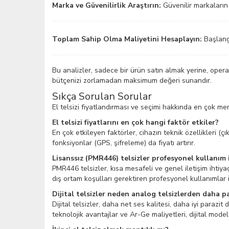
Marka ve Güvenilirlik Araştırın:
Güvenilir markaların 
Toplam Sahip Olma Maliyetini Hesaplayın:
Başlangı
Bu analizler, sadece bir ürün satın almak yerine, opera
bütçenizi zorlamadan maksimum değeri sunandır.
Sıkça Sorulan Sorular
El telsizi fiyatlandırması ve seçimi hakkında en çok mer
El telsizi fiyatlarını en çok hangi faktör etkiler?
En çok etkileyen faktörler, cihazın teknik özellikleri (çı
fonksiyonlar (GPS, şifreleme) da fiyatı artırır.
Lisanssız (PMR446) telsizler profesyonel kullanım i
PMR446 telsizler, kısa mesafeli ve genel iletişim ihtiya
dış ortam koşulları gerektiren profesyonel kullanımlar i
Dijital telsizler neden analog telsizlerden daha p
Dijital telsizler, daha net ses kalitesi, daha iyi parazit
teknolojik avantajlar ve Ar-Ge maliyetleri, dijital mode