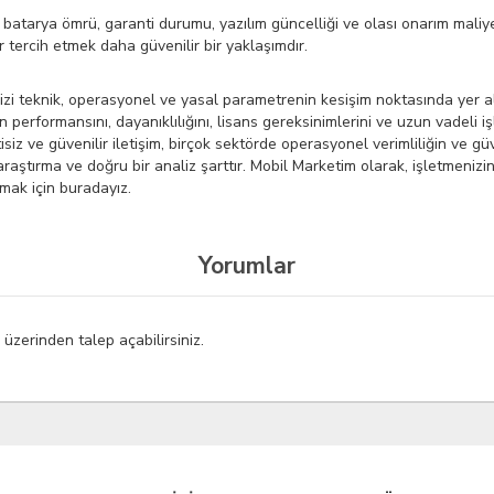
k batarya ömrü, garanti durumu, yazılım güncelliği ve olası onarım maliyetl
er tercih etmek daha güvenilir bir yaklaşımdır.
ir dizi teknik, operasyonel ve yasal parametrenin kesişim noktasında yer a
performansını, dayanıklılığını, lisans gereksinimlerini ve uzun vadeli i
iz ve güvenilir iletişim, birçok sektörde operasyonel verimliliğin ve güv
raştırma ve doğru bir analiz şarttır. Mobil Marketim olarak, işletmenizi
mak için buradayız.
Yorumlar
ı
üzerinden talep açabilirsiniz.