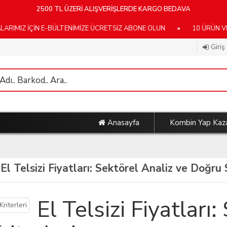
2500 TL ÜZERİ ALIŞVERİŞLERDE KARGO BEDAVA
 İÇİN E-BÜLTENİMİZE ÜCRETSİZ ABONE OLUN
•
10 ÜRÜN VE ÜZE
Giriş
Anasayfa
Kombin Yap Kaz
 El Telsizi Fiyatları: Sektörel Analiz ve Doğru 
El Telsizi Fiyatları