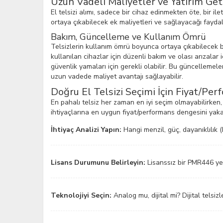
Uzun Vadeli Maliyetler ve Yatırım Geti
El telsizi alımı, sadece bir cihaz edinmekten öte, bir i
ortaya çıkabilecek ek maliyetleri ve sağlayacağı fayd
Bakım, Güncelleme ve Kullanım Ömrü
Telsizlerin kullanım ömrü boyunca ortaya çıkabilecek ba
kullanılan cihazlar için düzenli bakım ve olası arızalar
güvenlik yamaları için gerekli olabilir. Bu güncellemeler
uzun vadede maliyet avantajı sağlayabilir.
Doğru El Telsizi Seçimi İçin Fiyat/Pe
En pahalı telsiz her zaman en iyi seçim olmayabilirken,
ihtiyaçlarına en uygun fiyat/performans dengesini yaka
İhtiyaç Analizi Yapın:
Hangi menzil, güç, dayanıklılık (I
Lisans Durumunu Belirleyin:
Lisanssız bir PMR446 yete
Teknolojiyi Seçin:
Analog mu, dijital mi? Dijital tels