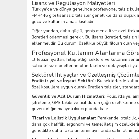
Lisans ve Regülasyon Maliyetleri
Türkiye'de ve dünya genelinde profesyonel telsiz kullanı
PMR446 gibi lisanssız telsizler genellikle daha düşük ma
gücü ve kullanım amacı kısıtlıdır.
Diğer yandan, daha güçlü, geniş menzilli ve özel frekans
ücretleri ödenmesi gerekir. Bu lisans ücretleri, telsizi
eklenmelidir. Bu durum, özellikle büyük filoları olan ve
Profesyonel Kullanım Alanlarına Göre 
El telsizi fiyatları, hitap ettiği sektöre ve kullanım sen
sahip telsiz modellerine olan talebi ve dolayısıyla fiyatl
Sektörel İhtiyaçlar ve Özelleşmiş Çözüml
Endüstriyel ve İnşaat Sektörü:
Bu sektörlerde kullanı
özel koşullara uygun olarak üretilen telsizler, standar
Güvenlik ve Acil Durum Hizmetleri:
Polis, itfaiye, am
şifreleme, GPS takibi ve acil durum çağrı özelliklerine s
güvenilirliğin maliyeti ikinci planda kalır.
Ticari ve Lojistik Uygulamalar:
Perakende, otelcilik, 
daha çok hafiflik, ergonomi ve temel iletişim özellikle
genellikle daha fazla ünitenin aynı anda satın alınmasıy