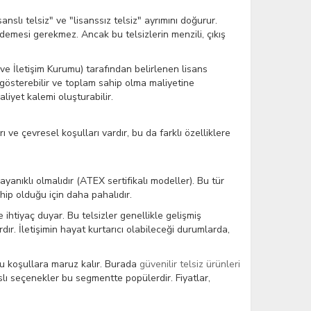
slı telsiz" ve "lisanssız telsiz" ayrımını doğurur.
ödemesi gerekmez. Ancak bu telsizlerin menzili, çıkış
 ve İletişim Kurumu) tarafından belirlenen lisans
k gösterebilir ve toplam sahip olma maliyetine
liyet kalemi oluşturabilir.
ı ve çevresel koşulları vardır, bu da farklı özelliklere
yanıklı olmalıdır (ATEX sertifikalı modeller). Bu tür
hip olduğu için daha pahalıdır.
me ihtiyaç duyar. Bu telsizler genellikle gelişmiş
dır. İletişimin hayat kurtarıcı olabileceği durumlarda,
rlu koşullara maruz kalır. Burada
güvenilir telsiz ürünleri
slı seçenekler bu segmentte popülerdir. Fiyatlar,