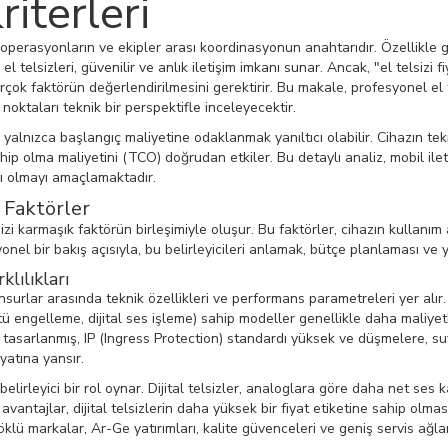
iterleri
operasyonların ve ekipler arası koordinasyonun anahtarıdır. Özellikle g
 telsizleri, güvenilir ve anlık iletişim imkanı sunar. Ancak, "el telsizi fi
çok faktörün değerlendirilmesini gerektirir. Bu makale, profesyonel el te
i noktaları teknik bir perspektifle inceleyecektir.
n yalnızca başlangıç maliyetine odaklanmak yanıltıcı olabilir. Cihazın tekn
ahip olma maliyetini (TCO) doğrudan etkiler. Bu detaylı analiz, mobil ile
cı olmayı amaçlamaktadır.
l Faktörler
ir dizi karmaşık faktörün birleşimiyle oluşur. Bu faktörler, cihazın kull
nel bir bakış açısıyla, bu belirleyicileri anlamak, bütçe planlaması ve ya
lılıkları
 unsurlar arasında teknik özellikleri ve performans parametreleri yer a
ltü engelleme, dijital ses işleme) sahip modeller genellikle daha maliyet
 tasarlanmış, IP (Ingress Protection) standardı yüksek ve düşmelere, suya
iyatına yansır.
elirleyici bir rol oynar. Dijital telsizler, analoglara göre daha net ses 
vantajlar, dijital telsizlerin daha yüksek bir fiyat etiketine sahip olması
klü markalar, Ar-Ge yatırımları, kalite güvenceleri ve geniş servis ağlar