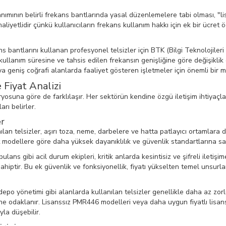
mının belirli frekans bantlarında yasal düzenlemelere tabi olması, "lisan
liyetlidir çünkü kullanıcıların frekans kullanım hakkı için ek bir ücret 
 bantlarını kullanan profesyonel telsizler için BTK (Bilgi Teknolojileri
n kullanım süresine ve tahsis edilen frekansın genişliğine göre değişikli
ya geniş coğrafi alanlarda faaliyet gösteren işletmeler için önemli bir ma
Fiyat Analizi
aryosuna göre de farklılaşır. Her sektörün kendine özgü iletişim ihtiyaçlar
arı belirler.
er
lan telsizler, aşırı toza, neme, darbelere ve hatta patlayıcı ortamlara da
t modellere göre daha yüksek dayanıklılık ve güvenlik standartlarına sa
bulans gibi acil durum ekipleri, kritik anlarda kesintisiz ve şifreli iletişi
ahiptir. Bu ek güvenlik ve fonksiyonellik, fiyatı yükselten temel unsurlar
depo yönetimi gibi alanlarda kullanılan telsizler genellikle daha az zo
rine odaklanır. Lisanssız PMR446 modelleri veya daha uygun fiyatlı lisan
la düşebilir.