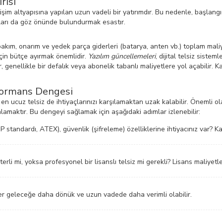
risi
letişim altyapısına yapılan uzun vadeli bir yatırımdır. Bu nedenle, başla
aları da göz önünde bulundurmak esastır.
kım, onarım ve yedek parça giderleri (batarya, anten vb.) toplam maliye
 için bütçe ayırmak önemlidir.
Yazılım güncellemeleri
, dijital telsiz siste
, genellikle bir defalık veya abonelik tabanlı maliyetlere yol açabilir. Ka
rformans Dengesi
 en ucuz telsiz de ihtiyaçlarınızı karşılamaktan uzak kalabilir. Önemli 
lamaktır. Bu dengeyi sağlamak için aşağıdaki adımlar izlenebilir:
P standardı, ATEX), güvenlik (şifreleme) özelliklerine ihtiyacınız var? Kaç 
rli mi, yoksa profesyonel bir lisanslı telsiz mi gerekli? Lisans maliyetl
izler geleceğe daha dönük ve uzun vadede daha verimli olabilir.