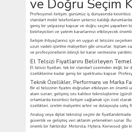
ve Doğru Seçim Kr
Profesyonel iletişim, günümüz iş dünyasında kesintisiz 
standart mobil telefonların yetersiz kaldığı durumlarda el
geniş bir yelpazeyi kapsar ve doğru seçimi yaparken bir
belirleyicileri ve yatırım kararlarınızı etkileyecek öneml
İletişim ihtiyaçlarınız için en uygun el telsizini seçerke
uzun vadeli işletme maliyetleri gibi unsurlar, toplam s
ve profesyonellerin bilinçli bir karar vermesine yardım
El Telsizi Fiyatlarını Belirleyen Teme
El telsizi fiyatları, tek bir standart üzerinden değil, b
özelliklerine kadar geniş bir spektrumu kapsar. Profesyo
Teknik Özellikler, Performans ve Marka Fark
Bir el telsizinin fiyatını doğrudan etkileyen en önemli
alanı sunan, gelişmiş ses kalitesi teknolojilerine (gürü
ortamlarda kesintisiz iletişim sağlamak için özel olarak
özellikleri, üretim maliyetini artırır ve dolayısıyla satış f
Analog veya dijital teknoloji seçimi de fiyatlandırmada b
güvenlik ve gelişmiş veri aktarım yetenekleri sunar. Bu a
önemli bir faktördür. Motorola, Hytera, Kenwood gibi kö