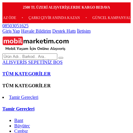
2500 TL ÜZERİ ALIŞVERİŞLERDE KARGO BEDAVA
 ÖDE
•
ÇARKI ÇEVİR ANINDA KAZAN
•
GÜNCEL KAMPANYALARIMIZ 
08503051625
Giriş Yap
Havale Bildirim
Destek Hattı
İletişim
ALIŞVERİŞ SEPETİNİZ BOŞ
TÜM KATEGORİLER
TÜM KATEGORİLER
Tamir Gereçleri
Tamir Gereçleri
Bant
Büyüteç
Cımbız