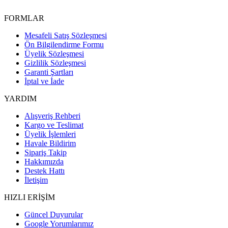
FORMLAR
Mesafeli Satış Sözleşmesi
Ön Bilgilendirme Formu
Üyelik Sözleşmesi
Gizlilik Sözleşmesi
Garanti Şartları
İptal ve İade
YARDIM
Alışveriş Rehberi
Kargo ve Teslimat
Üyelik İşlemleri
Havale Bildirim
Sipariş Takip
Hakkımızda
Destek Hattı
İletişim
HIZLI ERİŞİM
Güncel Duyurular
Google Yorumlarımız