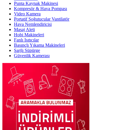
Punta Kaynak Makinesi
Kompresör & Hava Pompası
Video Kamera
Portatif Soğutucular Vantilatör
Hava Nemlendiricisi
Masaj Aleti
Hobi Makineleri
Fanlı Isıtıcılar
Basınçlı Yıkama Makineleri
Şarjlı Süpürge
Güvenlik Kamerası