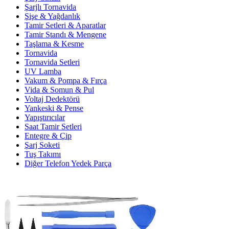
Şarjlı Tornavida
Şişe & Yağdanlık
Tamir Setleri & Aparatlar
Tamir Standı & Mengene
Taşlama & Kesme
Tornavida
Tornavida Setleri
UV Lamba
Vakum & Pompa & Fırça
Vida & Somun & Pul
Voltaj Dedektörü
Yankeski & Pense
Yapıştırıcılar
Saat Tamir Setleri
Entegre & Çip
Şarj Soketi
Tuş Takımı
Diğer Telefon Yedek Parça