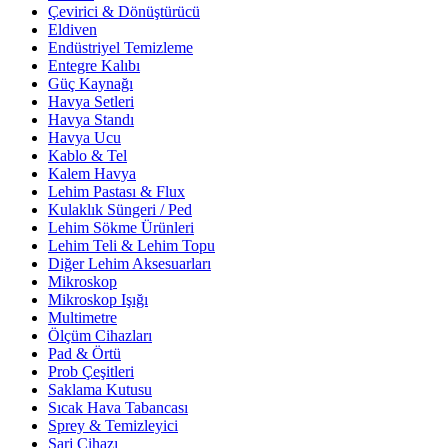
Çevirici & Dönüştürücü
Eldiven
Endüstriyel Temizleme
Entegre Kalıbı
Güç Kaynağı
Havya Setleri
Havya Standı
Havya Ucu
Kablo & Tel
Kalem Havya
Lehim Pastası & Flux
Kulaklık Süngeri / Ped
Lehim Sökme Ürünleri
Lehim Teli & Lehim Topu
Diğer Lehim Aksesuarları
Mikroskop
Mikroskop Işığı
Multimetre
Ölçüm Cihazları
Pad & Örtü
Prob Çeşitleri
Saklama Kutusu
Sıcak Hava Tabancası
Sprey & Temizleyici
Şarj Cihazı