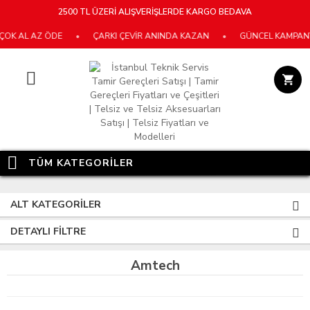
2500 TL ÜZERİ ALIŞVERİŞLERDE KARGO BEDAVA
OK AL AZ ÖDE
•
ÇARKI ÇEVİR ANINDA KAZAN
•
GÜNCEL KAMPANYA
TÜM KATEGORİLER
ALT KATEGORILER
DETAYLI FILTRE
Amtech