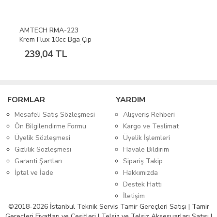
AMTECH RMA-223
Krem Flux 10cc Bga Çip
Set Anakart Tamiri İçin
239,04 TL
FORMLAR
YARDIM
Mesafeli Satış Sözleşmesi
Alışveriş Rehberi
Ön Bilgilendirme Formu
Kargo ve Teslimat
Üyelik Sözleşmesi
Üyelik İşlemleri
Gizlilik Sözleşmesi
Havale Bildirim
Garanti Şartları
Sipariş Takip
İptal ve İade
Hakkımızda
Destek Hattı
İletişim
©2018-2026 İstanbul Teknik Servis Tamir Gereçleri Satışı | Tamir
Gereçleri Fiyatları ve Çeşitleri | Telsiz ve Telsiz Aksesuarları Satışı |