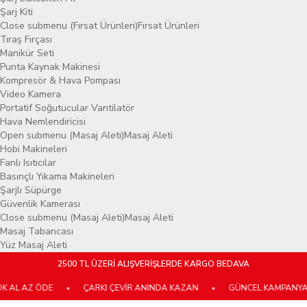
Şarj Kiti
Close submenu (Fırsat Ürünleri)
Fırsat Ürünleri
Tıraş Fırçası
Manikür Seti
Punta Kaynak Makinesi
Kompresör & Hava Pompası
Video Kamera
Portatif Soğutucular Vantilatör
Hava Nemlendiricisi
Open submenu (Masaj Aleti)
Masaj Aleti
Hobi Makineleri
Fanlı Isıtıcılar
Basınçlı Yıkama Makineleri
Şarjlı Süpürge
Güvenlik Kamerası
Close submenu (Masaj Aleti)
Masaj Aleti
Masaj Tabancası
Yüz Masaj Aleti
2500 TL ÜZERİ ALIŞVERİŞLERDE KARGO BEDAVA
 AL AZ ÖDE
•
ÇARKI ÇEVİR ANINDA KAZAN
•
GÜNCEL KAMPANYALAR