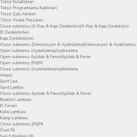
Telsiz Kulaklıkları
Telsiz Programlama Kabloları
Telsiz Şarj Aletleri
Telsiz Yedek Parçaları
Close submenu (X-Ray & Kapı Dedektörü)
X-Ray & Kapı Dedektörü
El Dedektörleri
Kapı Dedektörleri
Close submenu (Dekorasyon & Aydınlatma)
Dekorasyon & Aydınlatma
Open submenu (Aydınlatma)
Aydınlatma
Open submenu (Işıldak & Fener)
Işıldak & Fener
Open submenu (Pil)
Pil
Close submenu (Aydınlatma)
Aydınlatma
Ampul
Şerit Led
Spot Lamba
Close submenu (Işıldak & Fener)
Işıldak & Fener
Bisiklet Lambası
El Feneri
Kafa Lambası
Kamp Lambası
Close submenu (Pil)
Pil
Özel Pil
Şarj Edilebilen Pil