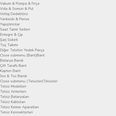
Vakum & Pompa & Fırça
Vida & Somun & Pul
Voltaj Dedektörü
Yankeski & Pense
Yapıştırıcılar
Saat Tamir Setleri
Entegre & Çip
Şarj Soketi
Tuş Takımı
Diğer Telefon Yedek Parça
Close submenu (Bant)
Bant
Batarya Bandı
Çift Taraflı Bant
Kapton Bant
Sıvı & Toz Bandı
Close submenu (Telsizler)
Telsizler
Telsiz Modelleri
Telsiz Antenleri
Telsiz Bataryaları
Telsiz Kabloları
Telsiz Kemer Aparatları
Telsiz Konnektörleri