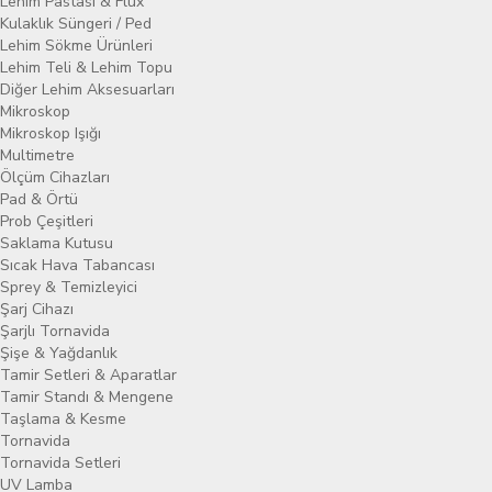
Lehim Pastası & Flux
Kulaklık Süngeri / Ped
Lehim Sökme Ürünleri
Lehim Teli & Lehim Topu
Diğer Lehim Aksesuarları
Mikroskop
Mikroskop Işığı
Multimetre
Ölçüm Cihazları
Pad & Örtü
Prob Çeşitleri
Saklama Kutusu
Sıcak Hava Tabancası
Sprey & Temizleyici
Şarj Cihazı
Şarjlı Tornavida
Şişe & Yağdanlık
Tamir Setleri & Aparatlar
Tamir Standı & Mengene
Taşlama & Kesme
Tornavida
Tornavida Setleri
UV Lamba