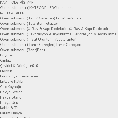
KAYIT OL
GİRİŞ YAP
Close submenu ()
KATEGORİLER
Close menu
KATEGORİLER
Open submenu (Tamir Gereçleri)
Tamir Gereçleri
Open submenu (Telsizler)
Telsizler
Open submenu (X-Ray & Kapı Dedektörü)
X-Ray & Kapı Dedektörü
Open submenu (Dekorasyon & Aydınlatma)
Dekorasyon & Aydınlatma
Open submenu (Fırsat Ürünleri)
Fırsat Ürünleri
Close submenu (Tamir Gereçleri)
Tamir Gereçleri
Open submenu (Bant)
Bant
Büyüteç
Cımbız
Çevirici & Dönüştürücü
Eldiven
Endüstriyel Temizleme
Entegre Kalıbı
Güç Kaynağı
Havya Setleri
Havya Standı
Havya Ucu
Kablo & Tel
Kalem Havya