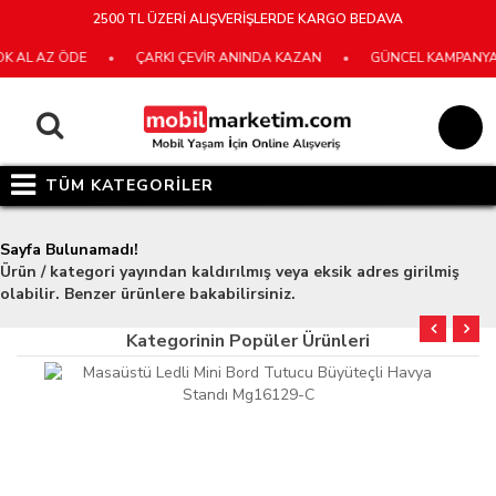
2500 TL ÜZERİ ALIŞVERİŞLERDE KARGO BEDAVA
K AL AZ ÖDE
•
ÇARKI ÇEVİR ANINDA KAZAN
•
GÜNCEL KAMPANYALA
TÜM KATEGORİLER
Sayfa Bulunamadı!
Ürün / kategori yayından kaldırılmış veya eksik adres girilmiş
olabilir. Benzer ürünlere bakabilirsiniz.
Kategorinin Popüler Ürünleri